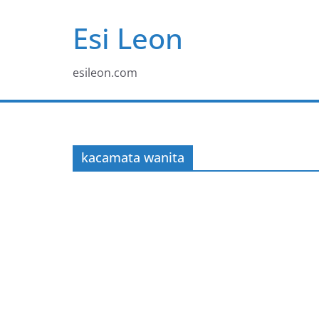
Skip
Esi Leon
to
content
esileon.com
kacamata wanita