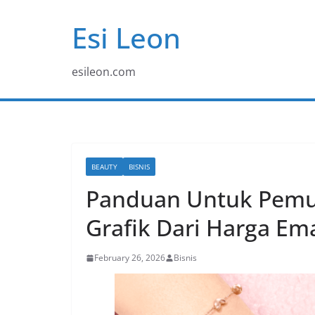
Skip
Esi Leon
to
content
esileon.com
BEAUTY
BISNIS
Panduan Untuk Pemul
Grafik Dari Harga Em
February 26, 2026
Bisnis