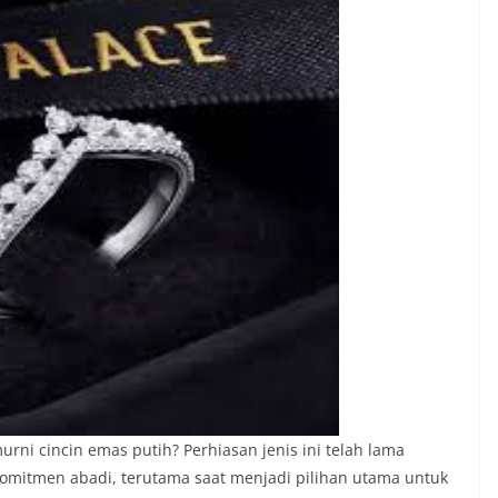
rni cincin emas putih? Perhiasan jenis ini telah lama
mitmen abadi, terutama saat menjadi pilihan utama untuk