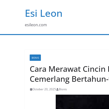
Skip
Esi Leon
to
content
esileon.com
BISNIS
Cara Merawat Cincin 
Cemerlang Bertahun
October 20, 2025
Bisnis