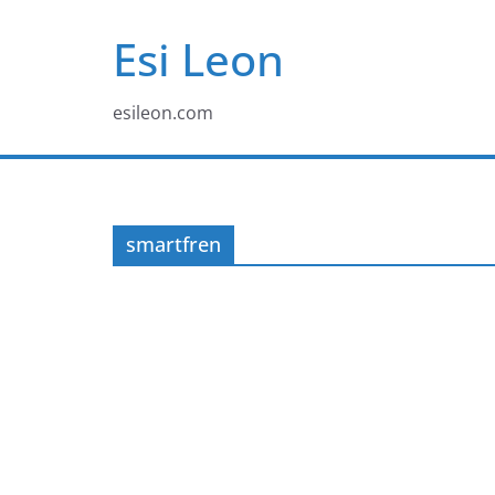
Skip
Esi Leon
to
content
esileon.com
smartfren