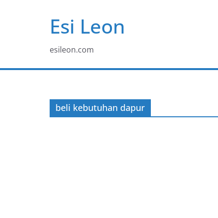
Skip
Esi Leon
to
content
esileon.com
beli kebutuhan dapur